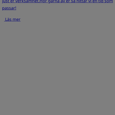
just er verksamhet.Hör gärna av er så hittar vi en tid som
passar!
Läs mer