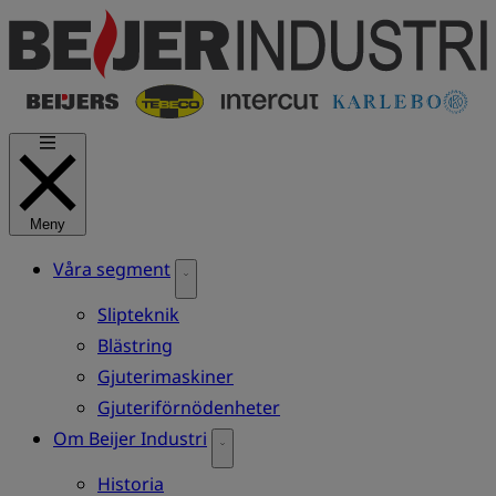
Hoppa
till
huvudinnehåll
Meny
Våra segment
Slipteknik
Blästring
Gjuterimaskiner
Gjuteriförnödenheter
Om Beijer Industri
Historia